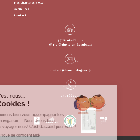
Nos chambres & gîte
Actualités
Contact
941 Route d’Huire
69430 Quincié-en-Beaujolais
contact@domainelagneau.fr
Salut c'est nous...
04 74 69 20 70
les Cookies !
Nous aimerions bien vous accompagner lors
de votre navigation ... Nous avons bien
besoin de voyager nous! C'est d'accord pour vous?
Lire la politique de confidentialité